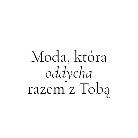
KOLEKCJA 2026 · SLOW FASHION
· 100% LEN
Moda, która
oddycha
razem z Tobą
Sukienki i koszule z certyfikowanego lnu.
Limitowane edycje dla kobiet, które wybierają
naturę i jakość.